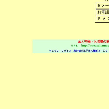
Ｅメー
お電話
Ｆ Ａ 
豆と乾物・お味噌の
http://www.saitam
ＵＲＬ
〒１９２－００５３ 東京都八王子市八幡町３－１９